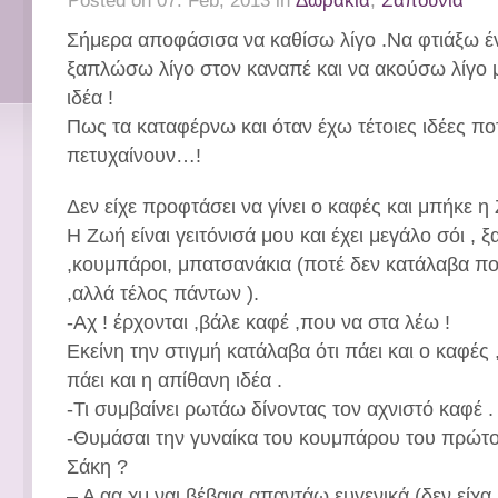
Posted on 07. Feb, 2013 in
Δωράκια
,
Σαπούνια
Σήμερα αποφάσισα να καθίσω λίγο .Να φτιάξω έν
ξαπλώσω λίγο στον καναπέ και να ακούσω λίγο μ
ιδέα !
Πως τα καταφέρνω και όταν έχω τέτοιες ιδέες πο
πετυχαίνουν…!
Δεν είχε προφτάσει να γίνει ο καφές και μπήκε η
Η Ζωή είναι γειτόνισά μου και έχει μεγάλο σόι , 
,κουμπάροι, μπατσανάκια (ποτέ δεν κατάλαβα ποι
,αλλά τέλος πάντων ).
-Αχ ! έρχονται ,βάλε καφέ ,που να στα λέω !
Εκείνη την στιγμή κατάλαβα ότι πάει και ο καφές
πάει και η απίθανη ιδέα .
-Τι συμβαίνει ρωτάω δίνοντας τον αχνιστό καφέ .
-Θυμάσαι την γυναίκα του κουμπάρου του πρώτ
Σάκη ?
– Α αα χμ ναι βέβαια απαντάω ευγενικά (δεν είχα 