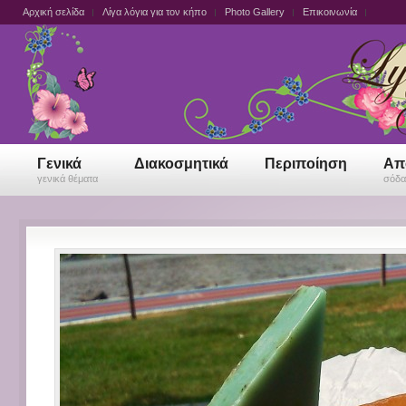
Αρχική σελίδα
Λίγα λόγια για τον κήπο
Photo Gallery
Επικοινωνία
Γενικά
Διακοσμητικά
Περιποίηση
Απ
γενικά θέματα
σόδα,