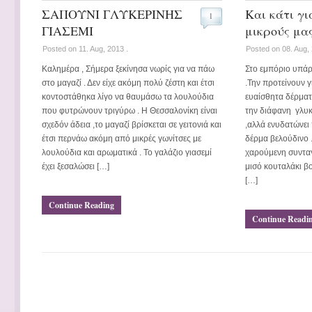
ΣΑΠΟΥΝΙ ΓΛΥΚΕΡΙΝΗΣ
Και κάτι γι
1
ΓΙΑΣΕΜΙ
μικρούς μα
Posted on 11. Aug, 2013 .
Posted on 08. Aug, 
Καλημέρα , Σήμερα ξεκίνησα νωρίς για να πάω
Στο εμπόριο υπάρ
στο μαγαζί . Δεν είχε ακόμη πολύ ζέστη και έτσι
.Την προτείνουν γι
κοντοστάθηκα λίγο να θαυμάσω τα λουλούδια
ευαίσθητα δέρματ
που φυτρώνουν τριγύρω . Η Θεσσαλονίκη είναι
την διάφανη γλυκ
σχεδόν άδεια ,το μαγαζί βρίσκεται σε γειτονιά και
,αλλά ενυδατώνει 
έτσι περνάω ακόμη από μικρές γωνίτσες με
δέρμα βελούδινο 
λουλούδια και αρωματικά . Το γαλάζιο γιασεμί
χαρούμενη συνταγ
έχει ξεσαλώσει […]
μισό κουταλάκι βο
[…]
Continue Reading
Continue Readi