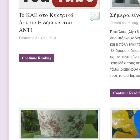
To KAE στο Κεντρικό
Σήμερα είν
0
Δελτίο Ειδήσεων του
Posted on 26. Aug, 
ANT1
Επιτέλους ,λίγο ξ
Posted on 31. Oct, 2013 .
δεν υπάρχουν δι
και η πόλη είναι 
Οι δρόμοι άδειασ
έχουν μείνει κάν
Continue Reading
καφεδάκι τους σε 
τάβλι ,διαβάζουν 
τους το lap-top κ
Continue Readi