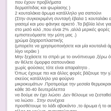
που έχουν προβλήματα
δερματίτιδας και ψωρίασης )
2 κουταλάκια άρωμα κατάλληλο για σαπούνι
(Στην συγκεκριμένη συνταγή έβαλα 1 κουταλάκι α
γιασεμί και μου φάνηκε αρκετό .Τα βιβλία λένε γι
στο μισό κιλό ,που είναι 2% ,αλλά μερικές φορές 
εμπιστευόμαστε την μύτη μας .)
χρώμα ζαχαροπλαστικής
(μπορείτε να χρησιμοποιήσετε και μία κουταλιά ά
λίγο νεράκι )
Μην ξεχάσετε το σπρέι με το οινόπνευμα ,ξέρω ότ
αν θέλετε όμορφα σαπουνάκια
χωρίς φούσκες τότε είναι απαραίτητο .
Όπως έχουμε πει και άλλες φορές βάζουμε την γ
σκεύος κατάλληλο για φούρνο
μικροκυμάτων .Προτιμούμε την μεσαία θερμοκρασ
κάθε 30-40 δευτερόλεπτα
να δούμε αν έχει λιώσει .Δεν θέλουμε να ζεσταθε
να λιώσει . Στην συνέχεια
προσθέτουμε το λάδι αβοκάντο ,το άρωμα ή το αιθ