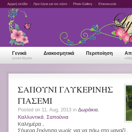
Αρχική σελίδα
Λίγα λόγια για τον κήπο
Photo Gallery
Επικοινωνία
Γενικά
Διακοσμητικά
Περιποίηση
Απ
γενικά θέματα
σόδα,
ΣΑΠΟΥΝΙ ΓΛΥΚΕΡΙΝΗΣ
ΓΙΑΣΕΜΙ
Posted on 11. Aug, 2013 in
Δωράκια
,
Καλλυντικά
,
Σαπούνια
Καλημέρα ,
Σήμερα ξεκίνησα νωρίς για να πάω στο μαγαζί .