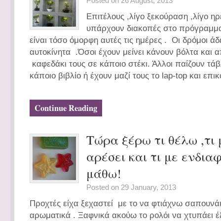
Posted on 26 August, 2013
Επιτέλους ,λίγο ξεκούραση ,λίγο ηρ
υπάρχουν διακοπές στο πρόγραμμα
είναι τόσο όμορφη αυτές τις ημέρες . Οι δρόμοι ά
αυτοκίνητα .Όσοι έχουν μείνει κάνουν βόλτα και 
καφεδάκι τους σε κάποιο στέκι. Άλλοι παίζουν τάβ
κάποιο βιβλίο ή έχουν μαζί τους το lap-top και επι
Continue Reading
Τώρα ξέρω τι θέλω ,τι 
αρέσει και τι με ενδια
μάθω!
Posted on 29 January, 2013
Προχτές είχα ξεχαστεί με το να φτιάχνω σαπουνάκ
αρωματικά . Ξαφνικά ακούω το ρολόι να χτυπάει έ