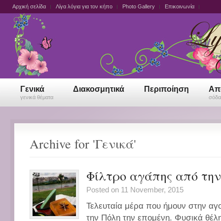
Αρχική σελίδα
Λίγα λόγια για τον κήπο
Photo Gallery
Επικοινωνία
Γενικά
Διακοσμητικά
Περιποίηση
Απ
γενικά θέματα
σόδα,
Archive for 'Γενικά'
Φίλτρο αγάπης από την
Posted on 11 November, 2015
Τελευταία μέρα που ήμουν στην αγ
την Πόλη την επομένη. Φυσικά θέλ